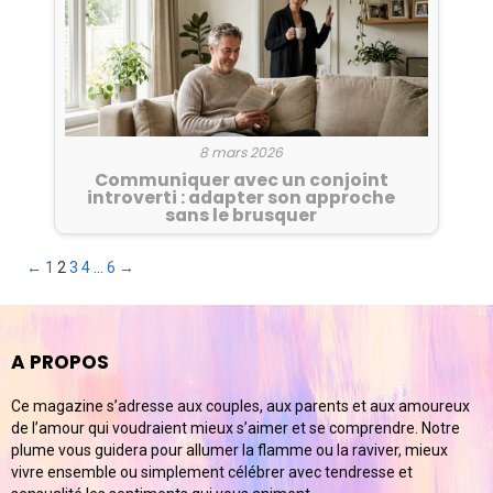
8 mars 2026
Communiquer avec un conjoint
introverti : adapter son approche
sans le brusquer
Pagination
←
1
2
3
4
…
6
→
des
publications
A PROPOS
Ce magazine s’adresse aux couples, aux parents et aux amoureux
de l’amour qui voudraient mieux s’aimer et se comprendre. Notre
plume vous guidera pour allumer la flamme ou la raviver, mieux
vivre ensemble ou simplement célébrer avec tendresse et