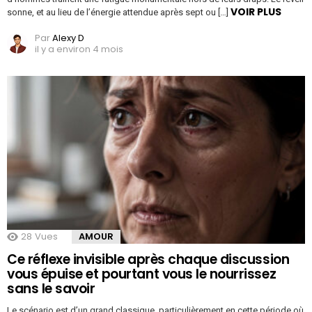
VOIR PLUS
sonne, et au lieu de l’énergie attendue après sept ou […]
Par
Alexy D
il y a environ 4 mois
28
Vues
AMOUR
Ce réflexe invisible après chaque discussion
vous épuise et pourtant vous le nourrissez
sans le savoir
Le scénario est d’un grand classique, particulièrement en cette période où