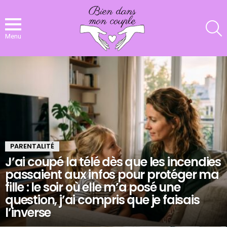
R
Menu
NOS
DERNIERS
ARTICLES
PARENTALITÉ
J’ai coupé la télé dès que les incendies
passaient aux infos pour protéger ma
fille : le soir où elle m’a posé une
question, j’ai compris que je faisais
l’inverse