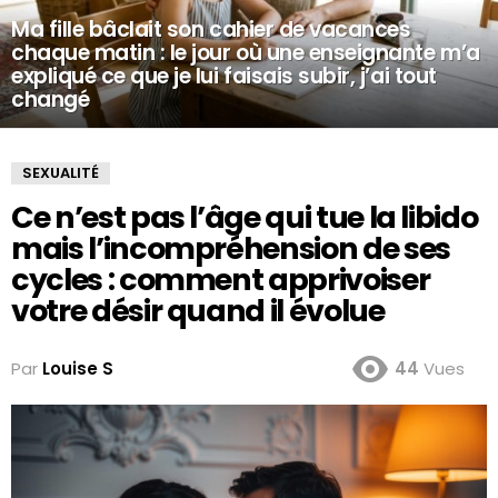
Ma fille bâclait son cahier de vacances
chaque matin : le jour où une enseignante m’a
expliqué ce que je lui faisais subir, j’ai tout
changé
SEXUALITÉ
Ce n’est pas l’âge qui tue la libido
mais l’incompréhension de ses
cycles : comment apprivoiser
votre désir quand il évolue
Par
Louise S
44
Vues