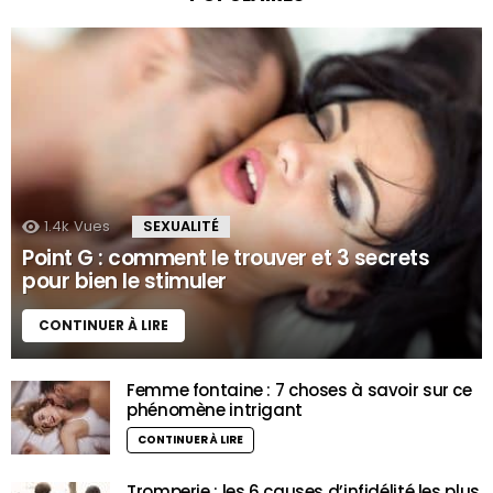
1.4k
Vues
SEXUALITÉ
Point G : comment le trouver et 3 secrets
pour bien le stimuler
CONTINUER À LIRE
Femme fontaine : 7 choses à savoir sur ce
phénomène intrigant
CONTINUER À LIRE
Tromperie : les 6 causes d’infidélité les plus