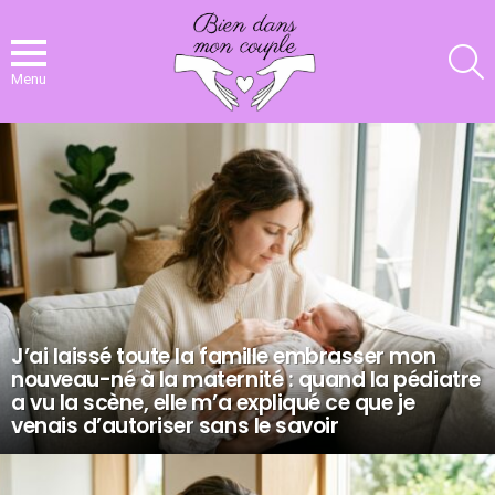
R
Menu
NOS
DERNIERS
ARTICLES
J’ai laissé toute la famille embrasser mon
nouveau-né à la maternité : quand la pédiatre
a vu la scène, elle m’a expliqué ce que je
venais d’autoriser sans le savoir