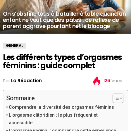
On s’obstine tous à batailler à table quand un
enfant ne veut que des pâtes : ce réflexe de
parent aggrave pourtant net le blocage
GENERAL
Les différents types d’orgasmes
féminins : guide complet
Par
La Rédaction
126
Vues
Sommaire
Comprendre la diversité des orgasmes féminins
L’orgasme clitoridien : le plus fréquent et
accessible
L’orgasme vaginal : comprendre cette expérience