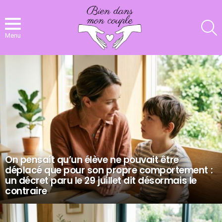
R
Menu
NOS
DERNIERS
ARTICLES
On pensait qu’un élève ne pouvait être
déplacé que pour son propre comportement :
un décret paru le 29 juillet dit désormais le
contraire