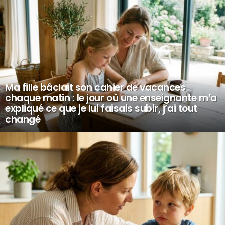
Ma fille bâclait son cahier de vacances
chaque matin : le jour où une enseignante m’a
expliqué ce que je lui faisais subir, j’ai tout
changé