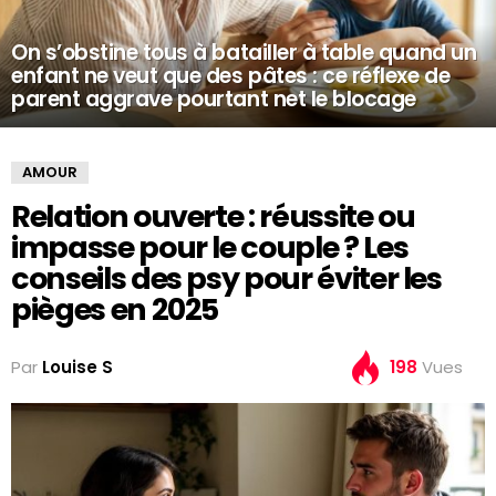
On s’obstine tous à batailler à table quand un
enfant ne veut que des pâtes : ce réflexe de
parent aggrave pourtant net le blocage
AMOUR
Relation ouverte : réussite ou
impasse pour le couple ? Les
conseils des psy pour éviter les
pièges en 2025
Par
Louise S
198
Vues