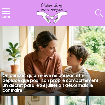
R
Menu
NOS
DERNIERS
ARTICLES
On pensait qu’un élève ne pouvait être
déplacé que pour son propre comportement :
un décret paru le 29 juillet dit désormais le
contraire