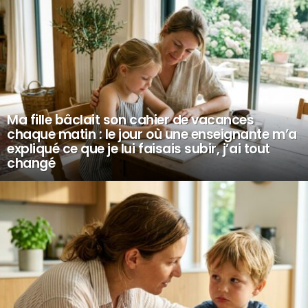
Ma fille bâclait son cahier de vacances
chaque matin : le jour où une enseignante m’a
expliqué ce que je lui faisais subir, j’ai tout
changé