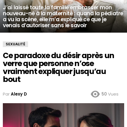
J’ai laissé toute la famille embrasser mon
nouveau-né à la maternité : quand la pédiatre
a vu la scène, elle m’a expliqué ce que je
venais d’autoriser sans le savoir
SEXUALITÉ
Ce paradoxe du désir après un
verre que personne n’ose
vraiment expliquer jusqu’au
bout
Par
Alexy D
50
Vues