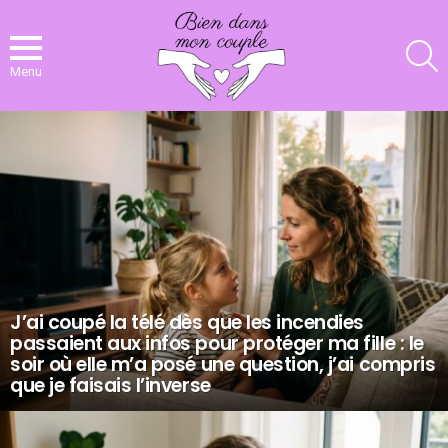
R
Menu
NOS
DERNIERS
ARTICLES
J’ai coupé la télé dès que les incendies
passaient aux infos pour protéger ma fille : le
soir où elle m’a posé une question, j’ai compris
que je faisais l’inverse