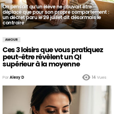
On pensait qu’un élève ne pouvait être
déplacé que pour son propre comportement :
un décret paru le 29 juillet dit désormais le
contraire
AMOUR
Ces 3 loisirs que vous pratiquez
peut-être révèlent un QI
supérieur à la moyenne
Par
Alexy D
14
Vues