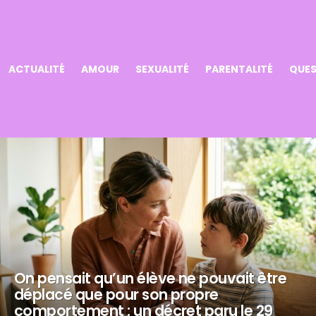
ACTUALITÉ
AMOUR
SEXUALITÉ
PARENTALITÉ
QUES
On pensait qu’un élève ne pouvait être
déplacé que pour son propre
comportement : un décret paru le 29