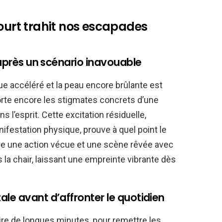
court trahit nos escapades
t après un scénario inavouable
ue accéléré et la peau encore brûlante est
orte encore les stigmates concrets d’une
s l’esprit. Cette excitation résiduelle,
estation physique, prouve à quel point le
tre une action vécue et une scène rêvée avec
 la chair, laissant une empreinte vibrante dès
le avant d’affronter le quotidien
ire de longues minutes, pour remettre les