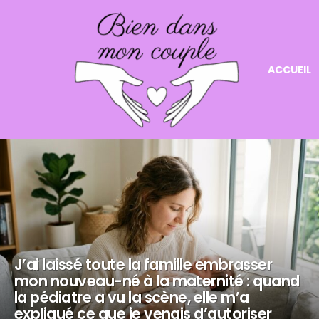
ACCUEIL
NOS
DERNIERS
ARTICLES
J’ai laissé toute la famille embrasser
mon nouveau-né à la maternité : quand
la pédiatre a vu la scène, elle m’a
expliqué ce que je venais d’autoriser