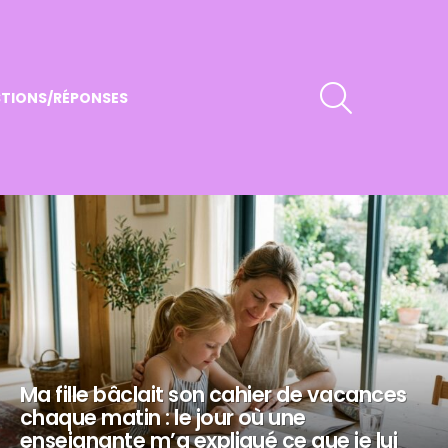
RECHERCHER
TIONS/RÉPONSES
Ma fille bâclait son cahier de vacances
chaque matin : le jour où une
enseignante m’a expliqué ce que je lui