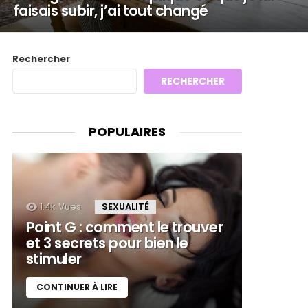
faisais subir, j’ai tout changé
Rechercher
RECHERCHER
POPULAIRES
1.4k
Vues
SEXUALITÉ
Point G : comment le trouver
et 3 secrets pour bien le
stimuler
CONTINUER À LIRE