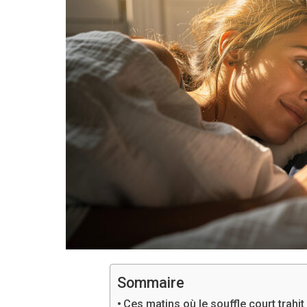
Sommaire
Ces matins où le souffle court trah