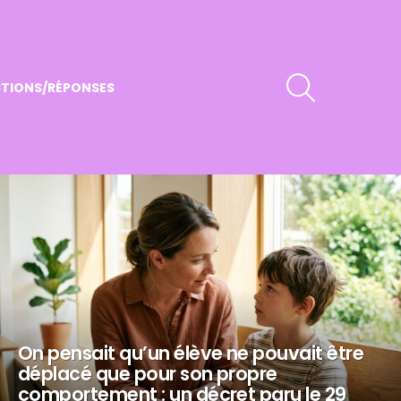
RECHERCHER
TIONS/RÉPONSES
On pensait qu’un élève ne pouvait être
déplacé que pour son propre
comportement : un décret paru le 29