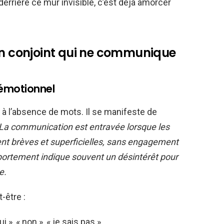
rrière ce mur invisible, c’est déjà amorcer
un conjoint qui ne communique
 émotionnel
 à l’absence de mots. Il se manifeste de
La communication est entravée lorsque les
t brèves et superficielles, sans engagement
portement indique souvent un désintérêt pour
e.
-être :
», « non », « je sais pas »