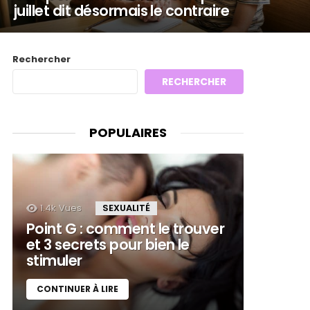
juillet dit désormais le contraire
Rechercher
RECHERCHER
POPULAIRES
1.4k
Vues
SEXUALITÉ
Point G : comment le trouver
et 3 secrets pour bien le
stimuler
CONTINUER À LIRE