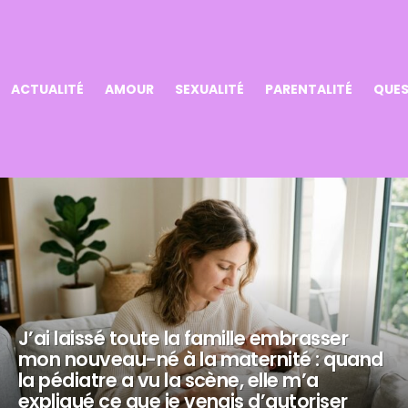
ACTUALITÉ
AMOUR
SEXUALITÉ
PARENTALITÉ
QUES
J’ai laissé toute la famille embrasser
mon nouveau-né à la maternité : quand
la pédiatre a vu la scène, elle m’a
expliqué ce que je venais d’autoriser