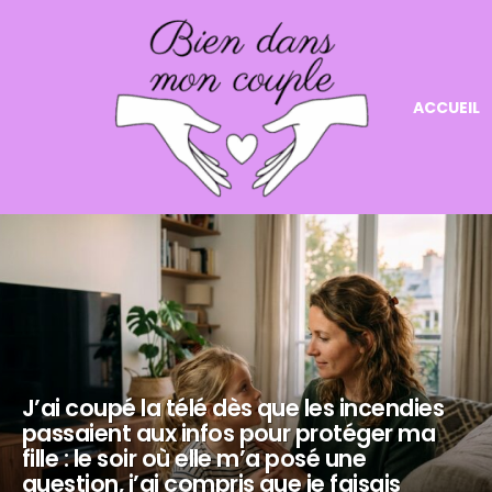
ACCUEIL
NOS
DERNIERS
ARTICLES
J’ai coupé la télé dès que les incendies
passaient aux infos pour protéger ma
fille : le soir où elle m’a posé une
question, j’ai compris que je faisais