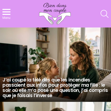
R
Menu
NOS
DERNIERS
ARTICLES
J’ai coupé la télé dès que les incendies
passaient aux infos pour protéger ma fille : le
soir où elle m’a posé une question, j’ai compris
que je faisais l’inverse