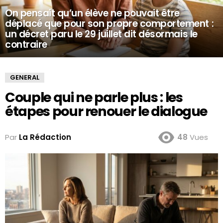
On pensait qu’un élève ne pouvait être
déplacé que pour son propre comportement :
un décret paru le 29 juillet dit désormais le
contraire
GENERAL
Couple qui ne parle plus : les
étapes pour renouer le dialogue
Par
La Rédaction
48
Vues