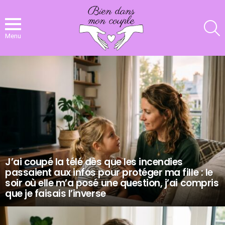
R
Menu
NOS
DERNIERS
ARTICLES
J’ai coupé la télé dès que les incendies
passaient aux infos pour protéger ma fille : le
soir où elle m’a posé une question, j’ai compris
que je faisais l’inverse