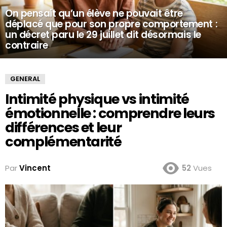
On pensait qu’un élève ne pouvait être
déplacé que pour son propre comportement :
un décret paru le 29 juillet dit désormais le
contraire
GENERAL
Intimité physique vs intimité
émotionnelle : comprendre leurs
différences et leur
complémentarité
Par
Vincent
52
Vues