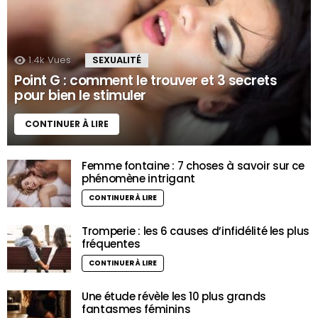
1.4k
Vues
SEXUALITÉ
Point G : comment le trouver et 3 secrets
pour bien le stimuler
CONTINUER À LIRE
Femme fontaine : 7 choses à savoir sur ce
phénomène intrigant
CONTINUER À LIRE
Tromperie : les 6 causes d’infidélité les plus
fréquentes
CONTINUER À LIRE
Une étude révèle les 10 plus grands
fantasmes féminins