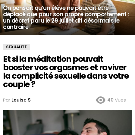
On pensait qu’un élève ne pouvait être
déplacé que pour son propre comportement :
un décret paru le 29 juillet dit désormais le
contraire
SEXUALITÉ
Et si la méditation pouvait
booster vos orgasmes et raviver
la complicité sexuelle dans votre
couple ?
Par
Louise S
40
Vues