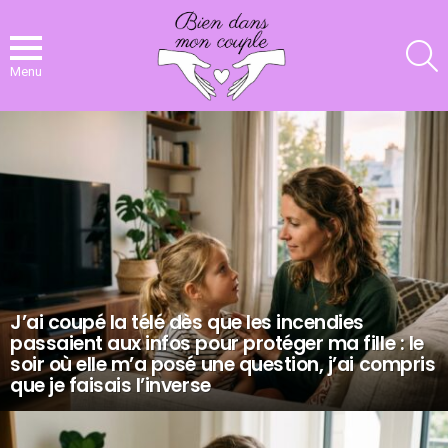
R
Menu
NOS
DERNIERS
ARTICLES
J’ai coupé la télé dès que les incendies
passaient aux infos pour protéger ma fille : le
soir où elle m’a posé une question, j’ai compris
que je faisais l’inverse