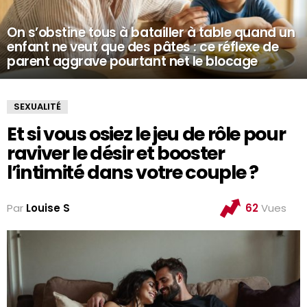
On s’obstine tous à batailler à table quand un
enfant ne veut que des pâtes : ce réflexe de
parent aggrave pourtant net le blocage
SEXUALITÉ
Et si vous osiez le jeu de rôle pour
raviver le désir et booster
l’intimité dans votre couple ?
Par
Louise S
62
Vues