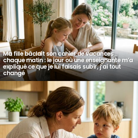
Ma fille bâclait son cahier de vacances
chaque matin : le jour où une enseignante m’a
expliqué ce que je lui faisais subir, j’ai tout
changé