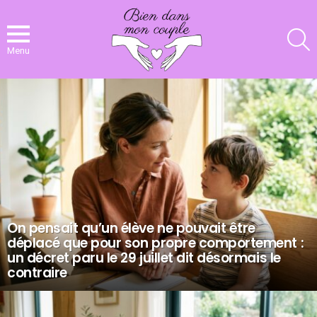
R
Menu
NOS
DERNIERS
ARTICLES
On pensait qu’un élève ne pouvait être
déplacé que pour son propre comportement :
un décret paru le 29 juillet dit désormais le
contraire