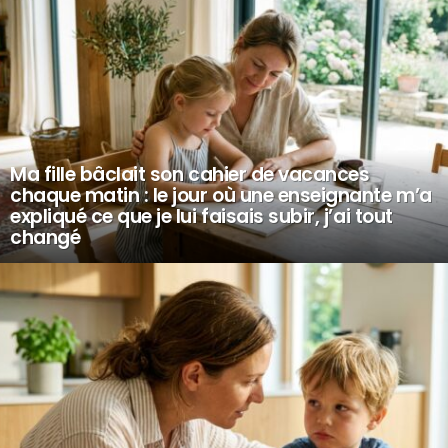
Ma fille bâclait son cahier de vacances
chaque matin : le jour où une enseignante m’a
expliqué ce que je lui faisais subir, j’ai tout
changé