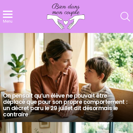
R
Menu
NOS
DERNIERS
ARTICLES
On pensait qu’un élève ne pouvait être
déplacé que pour son propre comportement :
un décret paru le 29 juillet dit désormais le
contraire