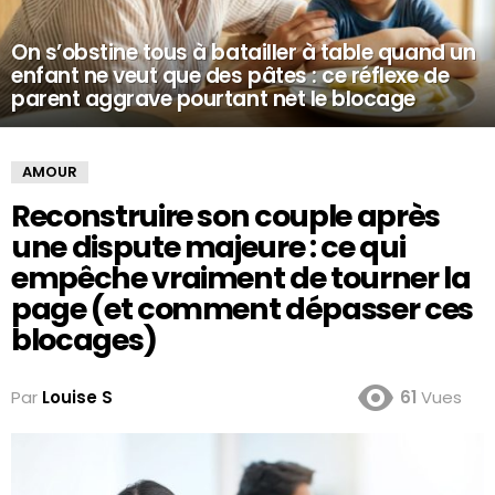
On s’obstine tous à batailler à table quand un
enfant ne veut que des pâtes : ce réflexe de
parent aggrave pourtant net le blocage
AMOUR
Reconstruire son couple après
une dispute majeure : ce qui
empêche vraiment de tourner la
page (et comment dépasser ces
blocages)
Par
Louise S
61
Vues