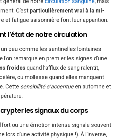
at général de notre
circulation sanguine
, mais
oment. C’est
particulièrement vrai à la mi-
 et fatigue saisonnière font leur apparition.
nt l’état de notre circulation
, un peu comme les sentinelles lointaines
e l’on remarque en premier les signes d’une
ns froides
quand l’afflux de sang ralentit,
ccélère, ou mollesse quand elles manquent
e. Cette
sensibilité s’accentue
en automne et
mpérature.
écrypter les signaux du corps
ffort ou une émotion intense signale souvent
e lors d’une activité physique !). À l’inverse,