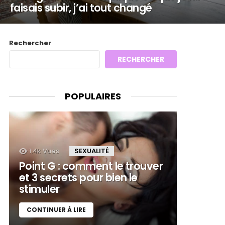
faisais subir, j’ai tout changé
Rechercher
RECHERCHER
POPULAIRES
1.4k
Vues
SEXUALITÉ
Point G : comment le trouver
et 3 secrets pour bien le
stimuler
CONTINUER À LIRE