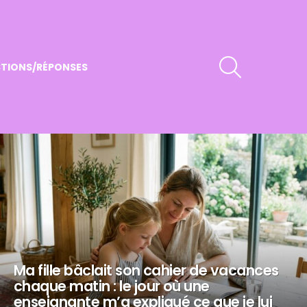
RECHERCHER
TIONS/RÉPONSES
Ma fille bâclait son cahier de vacances
chaque matin : le jour où une
enseignante m’a expliqué ce que je lui