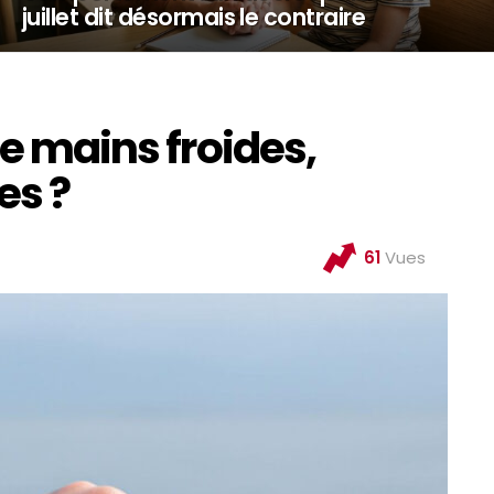
juillet dit désormais le contraire
de mains froides,
es ?
61
Vues