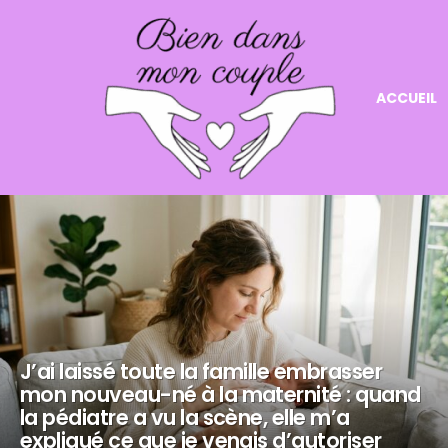
ACCUEIL
NOS
DERNIERS
ARTICLES
J’ai laissé toute la famille embrasser
mon nouveau-né à la maternité : quand
la pédiatre a vu la scène, elle m’a
expliqué ce que je venais d’autoriser