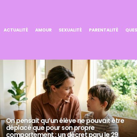
ACTUALITÉ
AMOUR
SEXUALITÉ
PARENTALITÉ
QUES
On pensait qu’un élève ne pouvait être
déplacé que pour son propre
comportement : un décret paru le 29