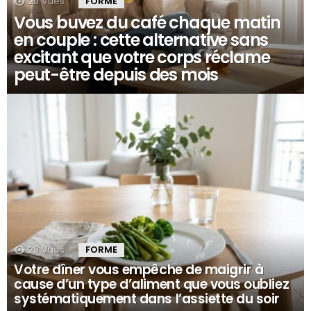
20
Vues
FORME
Vous buvez du café chaque matin
en couple : cette alternative sans
excitant que votre corps réclame
peut-être depuis des mois
28
Vues
FORME
Votre dîner vous empêche de maigrir à
cause d’un type d’aliment que vous oubliez
systématiquement dans l’assiette du soir