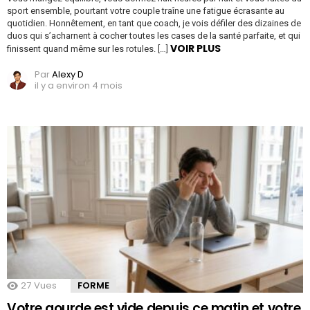
sport ensemble, pourtant votre couple traîne une fatigue écrasante au
quotidien. Honnêtement, en tant que coach, je vois défiler des dizaines de
duos qui s’acharnent à cocher toutes les cases de la santé parfaite, et qui
VOIR PLUS
finissent quand même sur les rotules. […]
Par
Alexy D
il y a environ 4 mois
27
Vues
FORME
Votre gourde est vide depuis ce matin et votre