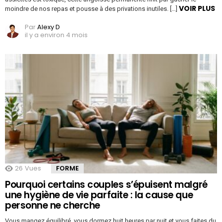
VOIR PLUS
moindre de nos repas et pousse à des privations inutiles. […]
Par
Alexy D
il y a environ 4 mois
26
Vues
FORME
Pourquoi certains couples s’épuisent malgré
une hygiène de vie parfaite : la cause que
personne ne cherche
Vous mangez équilibré, vous dormez huit heures par nuit et vous faites du