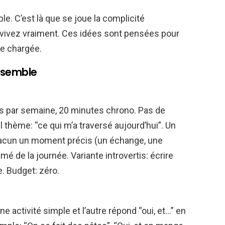
ble. C’est là que se joue la complicité
s vivez vraiment. Ces idées sont pensées pour
e chargée.
ensemble
ois par semaine, 20 minutes chrono. Pas de
l thème: “ce qui m’a traversé aujourd’hui”. Un
acun un moment précis (un échange, une
é de la journée. Variante introvertis: écrire
e. Budget: zéro.
e activité simple et l’autre répond “oui, et…” en