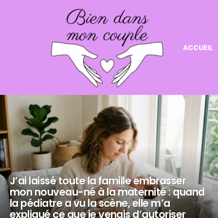
ACCUEIL
NOS
DERNIERS
ARTICLES
J’ai laissé toute la famille embrasser
mon nouveau-né à la maternité : quand
la pédiatre a vu la scène, elle m’a
expliqué ce que je venais d’autoriser