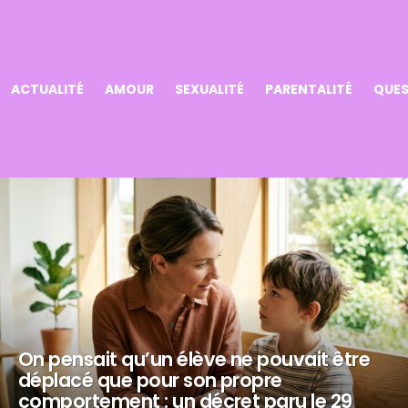
ACTUALITÉ
AMOUR
SEXUALITÉ
PARENTALITÉ
QUES
On pensait qu’un élève ne pouvait être
déplacé que pour son propre
comportement : un décret paru le 29