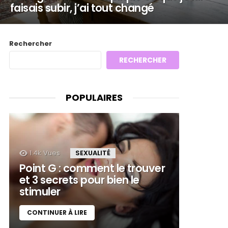
faisais subir, j’ai tout changé
Rechercher
RECHERCHER
POPULAIRES
1.4k
Vues
SEXUALITÉ
Point G : comment le trouver
et 3 secrets pour bien le
stimuler
CONTINUER À LIRE