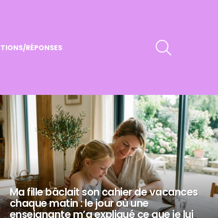
RECHERCHER
TIONS/RÉPONSES
Ma fille bâclait son cahier de vacances
chaque matin : le jour où une
enseignante m’a expliqué ce que je lui