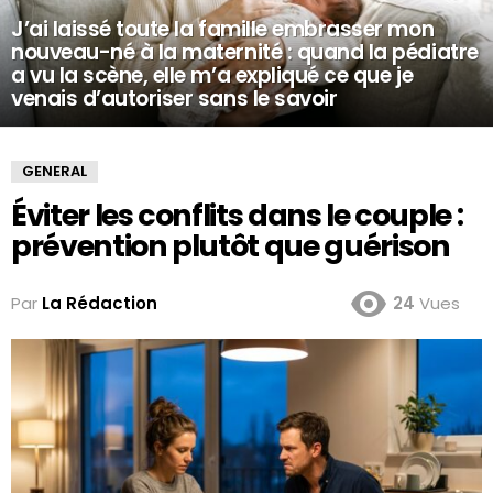
J’ai laissé toute la famille embrasser mon
nouveau-né à la maternité : quand la pédiatre
a vu la scène, elle m’a expliqué ce que je
venais d’autoriser sans le savoir
GENERAL
Éviter les conflits dans le couple :
prévention plutôt que guérison
Par
La Rédaction
24
Vues