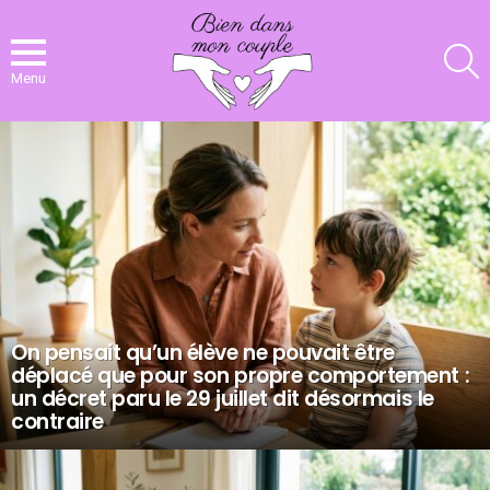
R
Menu
NOS
DERNIERS
ARTICLES
On pensait qu’un élève ne pouvait être
déplacé que pour son propre comportement :
un décret paru le 29 juillet dit désormais le
contraire