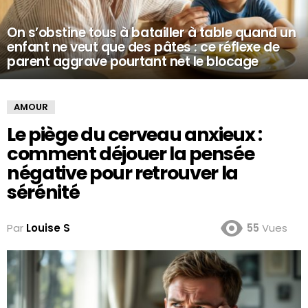
On s’obstine tous à batailler à table quand un
enfant ne veut que des pâtes : ce réflexe de
parent aggrave pourtant net le blocage
AMOUR
Le piège du cerveau anxieux :
comment déjouer la pensée
négative pour retrouver la
sérénité
Par
Louise S
55
Vues