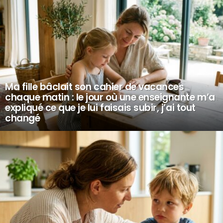
Ma fille bâclait son cahier de vacances
chaque matin : le jour où une enseignante m’a
expliqué ce que je lui faisais subir, j’ai tout
changé