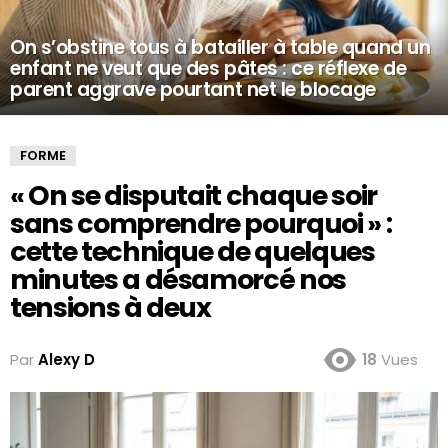
On s’obstine tous à batailler à table quand un
enfant ne veut que des pâtes : ce réflexe de
parent aggrave pourtant net le blocage
FORME
« On se disputait chaque soir
sans comprendre pourquoi » :
cette technique de quelques
minutes a désamorcé nos
tensions à deux
Par
Alexy D
18
Vues