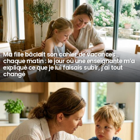
Ma fille bâclait son cahier de vacances
chaque matin : le jour où une enseignante m’a
expliqué ce que je lui faisais subir, j’ai tout
changé