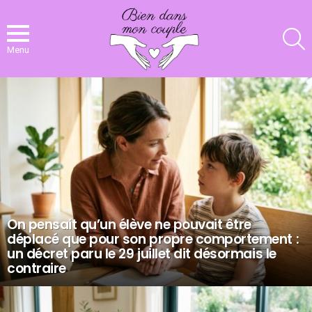
R
Menu
NOS
DERNIERS
ARTICLES
On pensait qu’un élève ne pouvait être
déplacé que pour son propre comportement :
un décret paru le 29 juillet dit désormais le
contraire