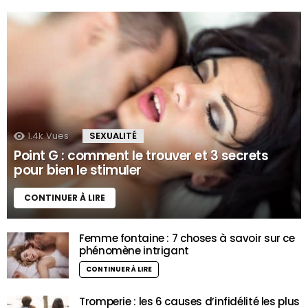
1.4k
Vues
SEXUALITÉ
Point G : comment le trouver et 3 secrets
pour bien le stimuler
CONTINUER À LIRE
Femme fontaine : 7 choses à savoir sur ce
phénomène intrigant
CONTINUER À LIRE
Tromperie : les 6 causes d’infidélité les plus