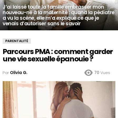
J’ai laissé toute la famille embrasser mon
nouveau-né à la maternité : quand la pédiatre
a vu la scène, elle m’a expliqué ce que je
venais d’autoriser sans le savoir
PARENTALITÉ
Parcours PMA : comment garder
une vie sexuelle épanouie ?
Par
Olivia G.
70
Vues