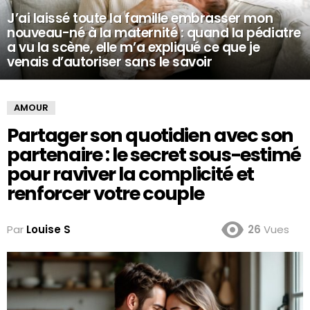
J’ai laissé toute la famille embrasser mon
nouveau-né à la maternité : quand la pédiatre
a vu la scène, elle m’a expliqué ce que je
venais d’autoriser sans le savoir
AMOUR
Partager son quotidien avec son
partenaire : le secret sous-estimé
pour raviver la complicité et
renforcer votre couple
Par
Louise S
26
Vues