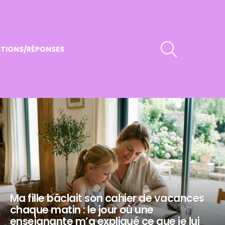
RECHERCHER
TIONS/RÉPONSES
Ma fille bâclait son cahier de vacances
chaque matin : le jour où une
enseignante m’a expliqué ce que je lui