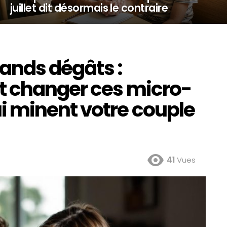
juillet dit désormais le contraire
rands dégâts :
t changer ces micro-
 minent votre couple
41
Vues