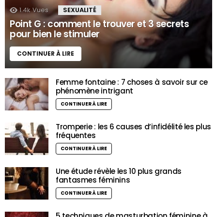
1.4k
Vues
SEXUALITÉ
Point G : comment le trouver et 3 secrets
pour bien le stimuler
CONTINUER À LIRE
Femme fontaine : 7 choses à savoir sur ce
phénomène intrigant
CONTINUER À LIRE
Tromperie : les 6 causes d’infidélité les plus
fréquentes
CONTINUER À LIRE
Une étude révèle les 10 plus grands
fantasmes féminins
CONTINUER À LIRE
5 techniques de masturbation féminine à