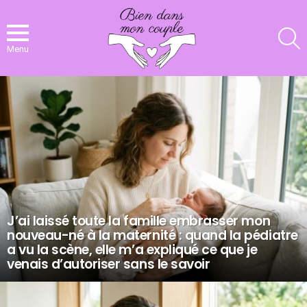
R
Menu
NOS
DERNIERS
ARTICLES
J’ai laissé toute la famille embrasser mon
nouveau-né à la maternité : quand la pédiatre
a vu la scène, elle m’a expliqué ce que je
venais d’autoriser sans le savoir