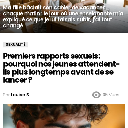
Ma fille bâclait son cahier de vacances
chaque matin : le jour où une enseignante m’a
expliqué ce que je lui faisais subir, j’ai tout
changé
SEXUALITÉ
Premiers rapports sexuels :
pourquoi nos jeunes attendent-
ils plus longtemps avant de se
lancer ?
Par
Louise S
35
Vues