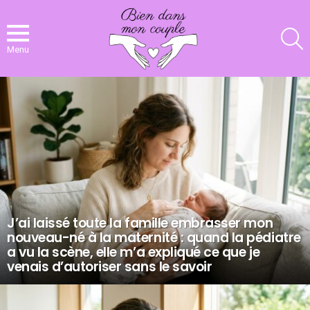
R
Menu
NOS
DERNIERS
ARTICLES
J’ai laissé toute la famille embrasser mon
nouveau-né à la maternité : quand la pédiatre
a vu la scène, elle m’a expliqué ce que je
venais d’autoriser sans le savoir