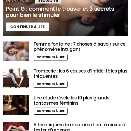
1.4k
Vues
SEXUALITÉ
Point G : comment le trouver et 3 secrets
pour bien le stimuler
CONTINUER À LIRE
Femme fontaine : 7 choses à savoir sur ce
phénomène intrigant
CONTINUER À LIRE
Tromperie : les 6 causes d’infidélité les plus
fréquentes
CONTINUER À LIRE
Une étude révèle les 10 plus grands
fantasmes féminins
CONTINUER À LIRE
5 techniques de masturbation féminine à
tester d’urgence