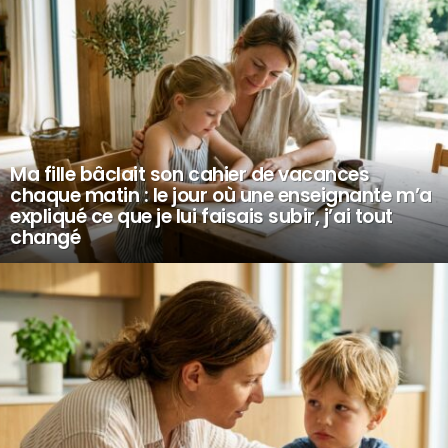
Ma fille bâclait son cahier de vacances
chaque matin : le jour où une enseignante m’a
expliqué ce que je lui faisais subir, j’ai tout
changé