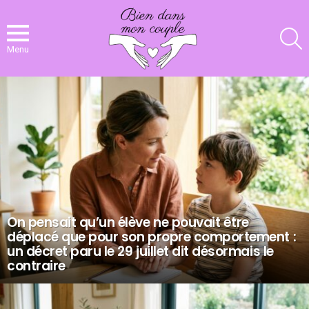
R
Menu
NOS
DERNIERS
ARTICLES
On pensait qu’un élève ne pouvait être
déplacé que pour son propre comportement :
un décret paru le 29 juillet dit désormais le
contraire