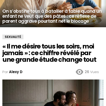
On s’obstine tous à batailler à table quand un
enfant ne veut que des pâtes : ce réflexe de
parent aggrave pourtant net le blocage
SEXUALITÉ
« Il me désire tous les soirs, moi
jamais » : ce chiffre révélé par
une grande étude change tout
Par
Alexy D
26
Vues