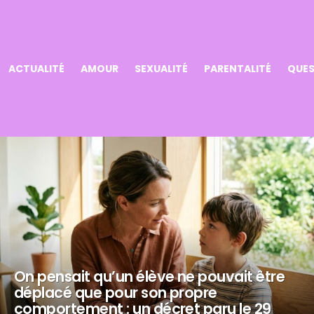
ACTUALITÉ
AMOUR
SEXUALITÉ
PARENTALITÉ
QUES
On pensait qu’un élève ne pouvait être
déplacé que pour son propre
comportement : un décret paru le 29