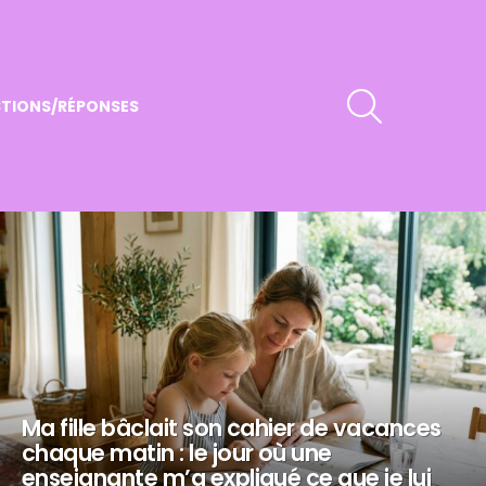
RECHERCHER
TIONS/RÉPONSES
Ma fille bâclait son cahier de vacances
chaque matin : le jour où une
enseignante m’a expliqué ce que je lui