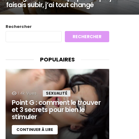
faisais subir, j’ai tout changé
Rechercher
RECHERCHER
POPULAIRES
1.4k
Vues
SEXUALITÉ
Point G : comment le trouver
et 3 secrets pour bien le
stimuler
CONTINUER À LIRE