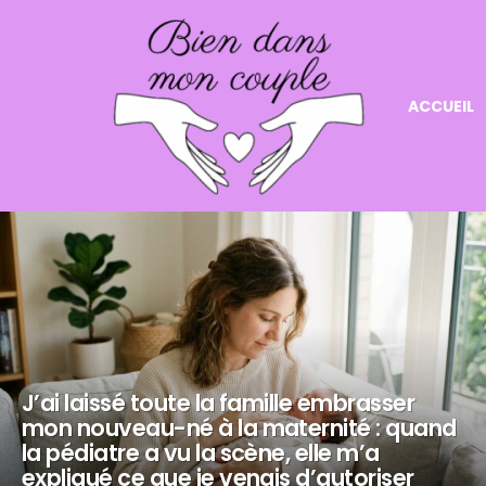
ACCUEIL
NOS
DERNIERS
ARTICLES
J’ai laissé toute la famille embrasser
mon nouveau-né à la maternité : quand
la pédiatre a vu la scène, elle m’a
expliqué ce que je venais d’autoriser