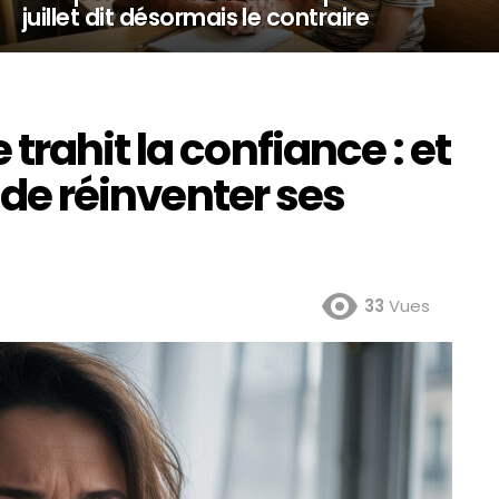
juillet dit désormais le contraire
rahit la confiance : et
n de réinventer ses
33
Vues