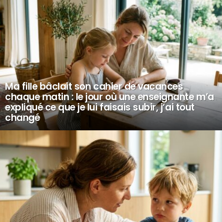
Ma fille bâclait son cahier de vacances
chaque matin : le jour où une enseignante m’a
expliqué ce que je lui faisais subir, j’ai tout
changé