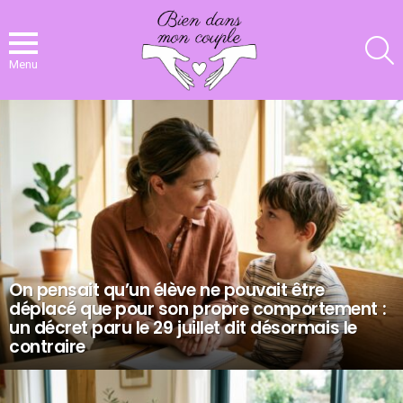
R
Menu
NOS
DERNIERS
ARTICLES
On pensait qu’un élève ne pouvait être
déplacé que pour son propre comportement :
un décret paru le 29 juillet dit désormais le
contraire