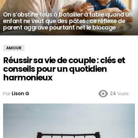
On s’obstine tous à batailler à table quand un
enfant ne veut que des pâtes : ce réflexe de
parent aggrave pourtant net le blocage
AMOUR
Réussir sa vie de couple : clés et
conseils pour un quotidien
harmonieux
Par
Lison G
24
Vues