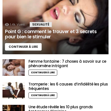
1.4k
Vues
SEXUALITÉ
Point G : comment le trouver et 3 secrets
pour bien le stimuler
CONTINUER À LIRE
Femme fontaine : 7 choses à savoir sur ce
phénomène intrigant
CONTINUER À LIRE
Tromperie : les 6 causes d’infidélité les plus
fréquentes
CONTINUER À LIRE
Une étude révèle les 10 plus grands