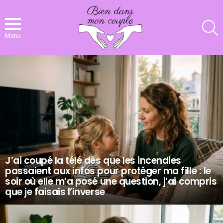
R
Menu
NOS
DERNIERS
ARTICLES
J’ai coupé la télé dès que les incendies
passaient aux infos pour protéger ma fille : le
soir où elle m’a posé une question, j’ai compris
que je faisais l’inverse