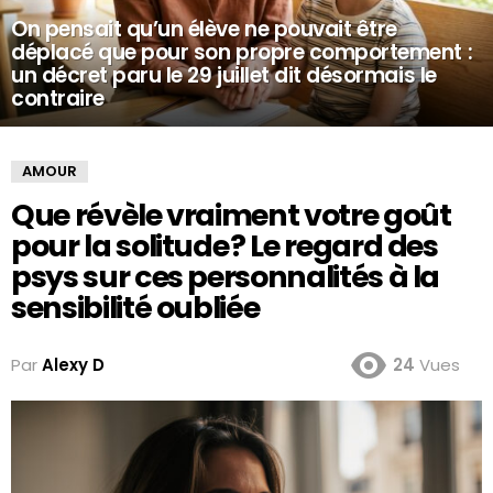
On pensait qu’un élève ne pouvait être
déplacé que pour son propre comportement :
un décret paru le 29 juillet dit désormais le
contraire
AMOUR
Que révèle vraiment votre goût
pour la solitude ? Le regard des
psys sur ces personnalités à la
sensibilité oubliée
Par
Alexy D
24
Vues