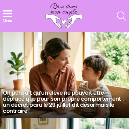
R
Menu
NOS
DERNIERS
ARTICLES
On pensait qu’un élève ne pouvait être
déplacé que pour son propre comportement :
un décret paru le 29 juillet dit désormais le
contraire