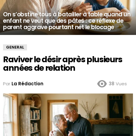
On s’obstine tous à batailler à table quand un
enfant ne veut que des pâtes : ce réflexe de
parent aggrave pourtant net le blocage
GENERAL
Raviver le désir après plusieurs
années de relation
Par
La Rédaction
38
Vues