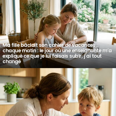
Ma fille bâclait son cahier de vacances
chaque matin : le jour où une enseignante m’a
expliqué ce que je lui faisais subir, j’ai tout
changé