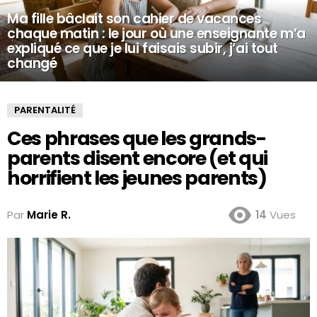
Ma fille bâclait son cahier de vacances
chaque matin : le jour où une enseignante m’a
expliqué ce que je lui faisais subir, j’ai tout
changé
PARENTALITÉ
Ces phrases que les grands-
parents disent encore (et qui
horrifient les jeunes parents)
Par
Marie R.
14
Vues