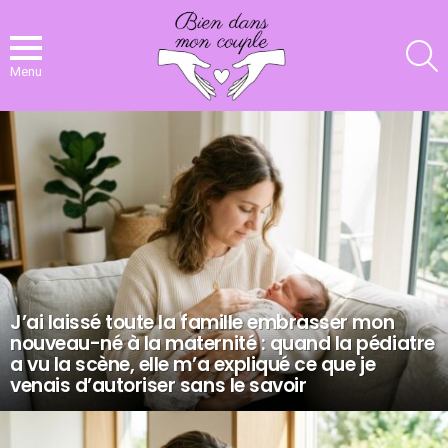
R
Menu
NOS
DERNIERS
ARTICLES
J’ai laissé toute la famille embrasser mon
nouveau-né à la maternité : quand la pédiatre
a vu la scène, elle m’a expliqué ce que je
venais d’autoriser sans le savoir