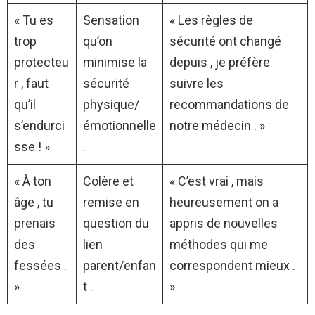
« Tu es
Sensation
« Les règles de
trop
qu’on
sécurité ont changé
protecteu
minimise la
depuis , je préfère
r , faut
sécurité
suivre les
qu’il
physique/
recommandations de
s’endurci
émotionnelle
notre médecin . »
sse ! »
.
« À ton
Colère et
« C’est vrai , mais
âge , tu
remise en
heureusement on a
prenais
question du
appris de nouvelles
des
lien
méthodes qui me
fessées .
parent/enfan
correspondent mieux .
»
t .
»