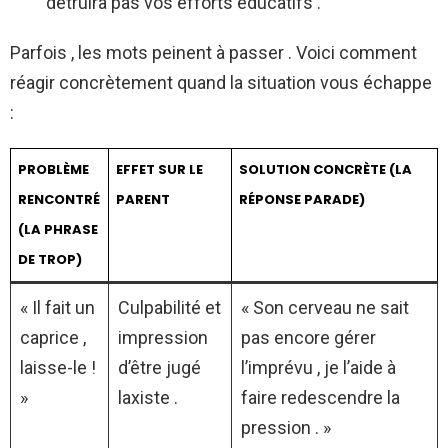
détruira pas vos efforts éducatifs .
Parfois , les mots peinent à passer . Voici comment
réagir concrètement quand la situation vous échappe
:
PROBLÈME
EFFET SUR LE
SOLUTION CONCRÈTE (LA
RENCONTRÉ
PARENT
RÉPONSE PARADE)
(LA PHRASE
DE TROP)
« Il fait un
Culpabilité et
« Son cerveau ne sait
caprice ,
impression
pas encore gérer
laisse-le !
d’être jugé
l’imprévu , je l’aide à
»
laxiste .
faire redescendre la
pression . »