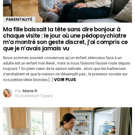
PARENTALITÉ
Ma fille baissait la tête sans dire bonjour à
chaque visite : le jour où une pédopsychiatre
m’a montré son geste discret, j’ai compris ce
que je n’avais jamais vu
Nous sommes souvent convaincus qu’un enfant silencieux face à un
adulte est un enfant mal élevé , mais si nous faisions fausse route depuis
toujours ? En plein cœur de la saison estivale , alors que les barbecues
s’enchaînent et que la maison ne désemplit pas , la pression sociale sur
VOIR PLUS
nos petites têtes blondes […]
Par
Marie R.
il y a environ 7 jours