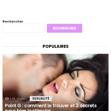
Rechercher
RECHERCHER
POPULAIRES
1.4k
Vues
SEXUALITÉ
Point G : comment le trouver et 3 secrets
pour bien le stimuler