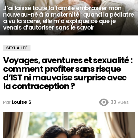
J’ai laissé toute la famille embrasser mon
nouveau-né à la maternité : quand la pédiatre
a vu la scène, elle m’a expliqué ce que je
venais d’autoriser sans le savoir
SEXUALITÉ
Voyages, aventures et sexualité :
comment profiter sans risque
d’IST ni mauvaise surprise avec
la contraception ?
Par
Louise S
33
Vues