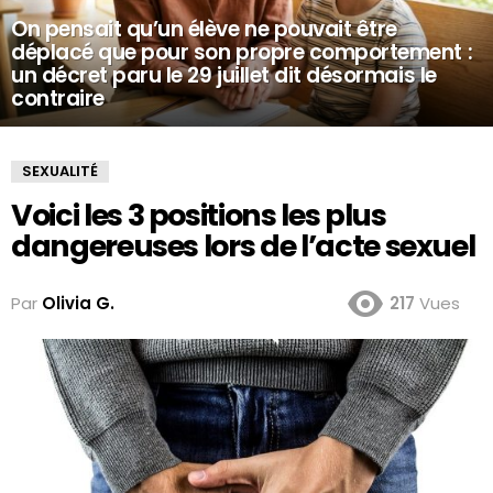
On pensait qu’un élève ne pouvait être
déplacé que pour son propre comportement :
un décret paru le 29 juillet dit désormais le
contraire
SEXUALITÉ
Voici les 3 positions les plus
dangereuses lors de l’acte sexuel
Par
Olivia G.
217
Vues