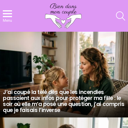
R
Menu
NOS
DERNIERS
ARTICLES
J’ai coupé la télé dès que les incendies
passaient aux infos pour protéger ma fille : le
soir où elle m’a posé une question, j’ai compris
que je faisais l’inverse