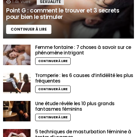
1.4k
Vues
SEXUALITÉ
Point G : comment le trouver et 3 secrets
pour bien le stimuler
CONTINUER À LIRE
Femme fontaine : 7 choses à savoir sur ce
phénomène intrigant
CONTINUER À LIRE
Tromperie : les 6 causes d’infidélité les plus
fréquentes
CONTINUER À LIRE
Une étude révèle les 10 plus grands
fantasmes féminins
CONTINUER À LIRE
5 techniques de masturbation féminine à