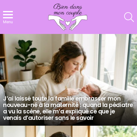
R
Menu
NOS
DERNIERS
ARTICLES
J’ai laissé toute la famille embrasser mon
nouveau-né à la maternité : quand la pédiatre
a vu la scène, elle m’a expliqué ce que je
venais d’autoriser sans le savoir