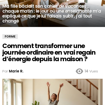
Ma fille bâclait son cahier de vacances
chaque matin : le jour où une enseignante m’a
expliqué ce que je lui faisais subir, j’ai tout
changé
FORME
Comment transformer une
journée ordinaire en vrai regain
d’énergie depuis la maison ?
Par
Marie R.
14
Vues