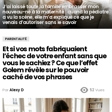
J’ai laissé toute la famille embrasser mon
nouveau-né à la maternité : quand la pédiatre
a vu la scène, elle m’a expliqué ce que je
venais d’autoriser sans le savoir
PARENTALITÉ
Et si vos mots fabriquaient
l’échec de votre enfant sans que
vous le sachiez ? Ce que l’effet
Golem révèle sur le pouvoir
caché de vos phrases
Par
Alexy D
52
Vues