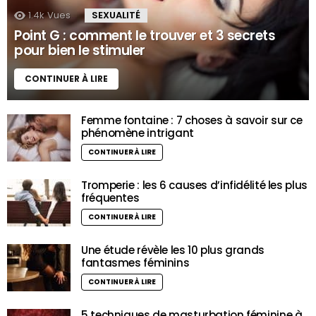
1.4k
Vues
SEXUALITÉ
Point G : comment le trouver et 3 secrets
pour bien le stimuler
CONTINUER À LIRE
Femme fontaine : 7 choses à savoir sur ce
phénomène intrigant
CONTINUER À LIRE
Tromperie : les 6 causes d’infidélité les plus
fréquentes
CONTINUER À LIRE
Une étude révèle les 10 plus grands
fantasmes féminins
CONTINUER À LIRE
5 techniques de masturbation féminine à