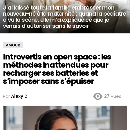
J’ai laissé toute la famille embrasser mon
nouveau-né à la maternité : quand la pédiatre
a vu la scène, elle m’a expliqué ce que je
venais d’autoriser sans le savoir
AMOUR
Introvertis en open space : les
méthodes inattendues pour
recharger ses batteries et
s’imposer sans s’épuiser
Par
Alexy D
27
Vues