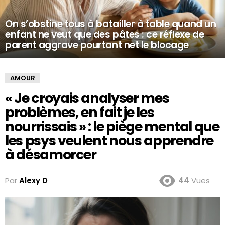
On s’obstine tous à batailler à table quand un
enfant ne veut que des pâtes : ce réflexe de
parent aggrave pourtant net le blocage
AMOUR
« Je croyais analyser mes
problèmes, en fait je les
nourrissais » : le piège mental que
les psys veulent nous apprendre
à désamorcer
Par
Alexy D
44
Vues