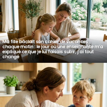
Ma fille bâclait son cahier de vacances
chaque matin : le jour où une enseignante m’a
expliqué ce que je lui faisais subir, j’ai tout
changé