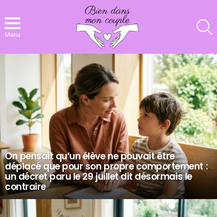
R
Menu
NOS
DERNIERS
ARTICLES
On pensait qu’un élève ne pouvait être
déplacé que pour son propre comportement :
un décret paru le 29 juillet dit désormais le
contraire