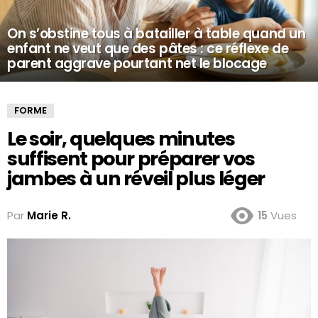
On s’obstine tous à batailler à table quand un
enfant ne veut que des pâtes : ce réflexe de
parent aggrave pourtant net le blocage
FORME
Le soir, quelques minutes
suffisent pour préparer vos
jambes à un réveil plus léger
Par
Marie R.
15
Vues