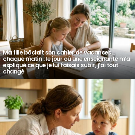
Ma fille bâclait son cahier de vacances
chaque matin : le jour où une enseignante m’a
expliqué ce que je lui faisais subir, j’ai tout
changé