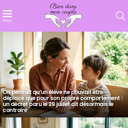
R
Menu
NOS
DERNIERS
ARTICLES
On pensait qu’un élève ne pouvait être
déplacé que pour son propre comportement :
un décret paru le 29 juillet dit désormais le
contraire