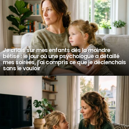
Je criais sur mes enfants dès la moindre
bêtise : le jour où une psychologue a détaillé
mes soirées, j’ai compris ce que je déclenchais
sans le vouloir