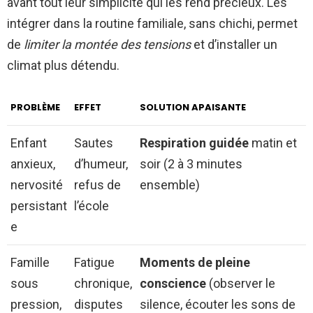
avant tout leur simplicité qui les rend précieux. Les
intégrer dans la routine familiale, sans chichi, permet
de
limiter la montée des tensions
et d’installer un
climat plus détendu.
PROBLÈME
EFFET
SOLUTION APAISANTE
Enfant
Sautes
Respiration guidée
matin et
anxieux,
d’humeur,
soir (2 à 3 minutes
nervosité
refus de
ensemble)
persistant
l’école
e
Famille
Fatigue
Moments de pleine
sous
chronique,
conscience
(observer le
pression,
disputes
silence, écouter les sons de