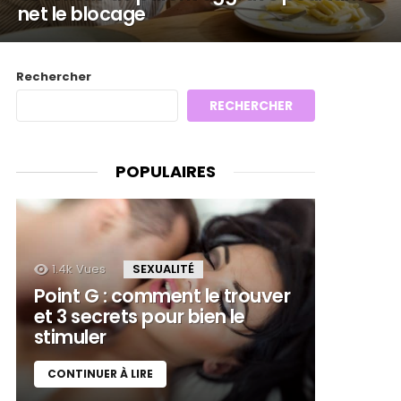
net le blocage
Rechercher
RECHERCHER
POPULAIRES
1.4k
Vues
SEXUALITÉ
Point G : comment le trouver
et 3 secrets pour bien le
stimuler
CONTINUER À LIRE