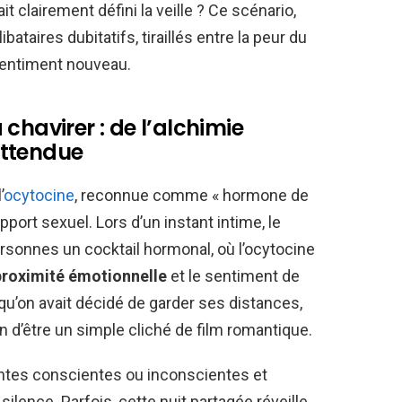
 clairement défini la veille ? Ce scénario,
ibataires dubitatifs, tiraillés entre la peur du
e sentiment nouveau.
chavirer : de l’alchimie
attendue
’
ocytocine
, reconnue comme « hormone de
apport sexuel. Lors d’un instant intime, le
sonnes un cocktail hormonal, où l’ocytocine
proximité émotionnelle
et le sentiment de
 qu’on avait décidé de garder ses distances,
n d’être un simple cliché de film romantique.
tentes conscientes ou inconscientes et
silence. Parfois, cette nuit partagée réveille