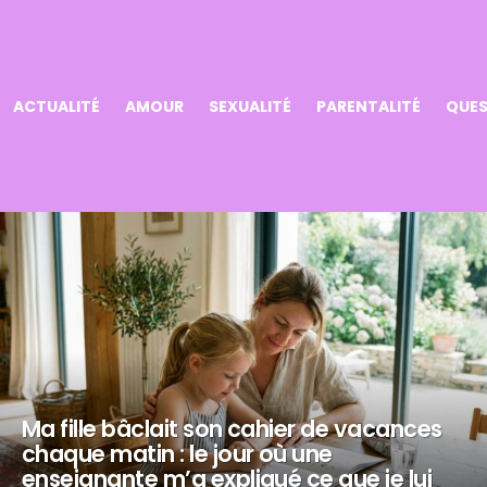
ACTUALITÉ
AMOUR
SEXUALITÉ
PARENTALITÉ
QUES
Ma fille bâclait son cahier de vacances
chaque matin : le jour où une
enseignante m’a expliqué ce que je lui