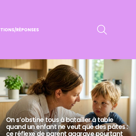
RECHERCHER
TIONS/RÉPONSES
On s’obstine tous à batailler à table
quand un enfant ne veut que des pâtes :
ce réflexe de parent aggrave pourtant