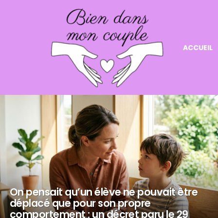
ACCUEIL
NOS
DERNIERS
ARTICLES
On pensait qu’un élève ne pouvait être
déplacé que pour son propre
comportement : un décret paru le 29