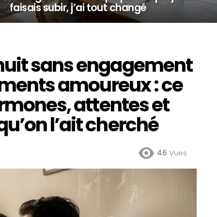
faisais subir, j’ai tout changé
nuit sans engagement
timents amoureux : ce
ormones, attentes et
u’on l’ait cherché
46
Vues