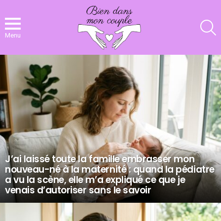
R
Menu
NOS
DERNIERS
ARTICLES
J’ai laissé toute la famille embrasser mon
nouveau-né à la maternité : quand la pédiatre
a vu la scène, elle m’a expliqué ce que je
venais d’autoriser sans le savoir