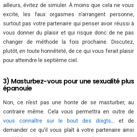
ailleurs, évitez de simuler. À moins que cela ne vous
excite, les faux orgasmes n’arrangent personne,
surtout pas votre partenaire qui penser avoir réussi à
vous donner du plaisir et qui risque donc de ne pas
changer de méthode la fois prochaine. Discutez,
plutôt, en toute honnêteté, de ce qui vous ferait plaisir
pour atteindre le septième ciel.
3) Masturbez-vous pour une sexualité plus
épanouie
Non, ce n’est pas une honte de se masturber, au
contraire même. Cela vous permettra en outre de
vous connaître sur le bout des doigts
… et de
demander ce qu’il vous plaît à votre partenaire ainsi