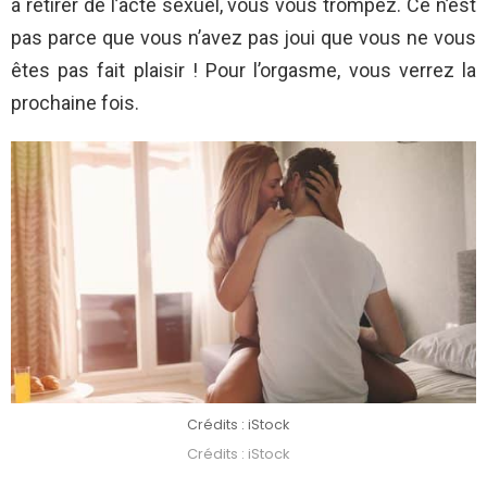
à retirer de l’acte sexuel, vous vous trompez. Ce n’est
pas parce que vous n’avez pas joui que vous ne vous
êtes pas fait plaisir ! Pour l’orgasme, vous verrez la
prochaine fois.
Crédits : iStock
Crédits : iStock