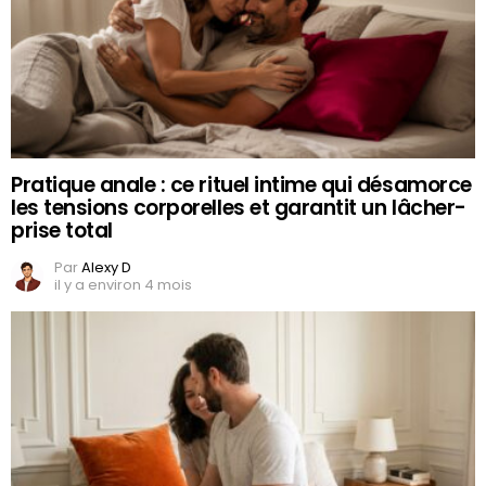
Pratique anale : ce rituel intime qui désamorce
les tensions corporelles et garantit un lâcher-
prise total
Par
Alexy D
il y a environ 4 mois