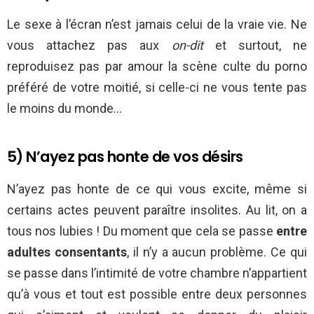
Le sexe à l’écran n’est jamais celui de la vraie vie. Ne
vous attachez pas aux
on-dit
et surtout, ne
reproduisez pas par amour la scène culte du porno
préféré de votre moitié, si celle-ci ne vous tente pas
le moins du monde…
5) N’ayez pas honte de vos désirs
N’ayez pas honte de ce qui vous excite, même si
certains actes peuvent paraître insolites. Au lit, on a
tous nos lubies ! Du moment que cela se passe
entre
adultes consentants
, il n’y a aucun problème. Ce qui
se passe dans l’intimité de votre chambre n’appartient
qu’à vous et tout est possible entre deux personnes