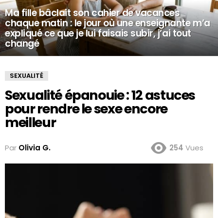
Ma fille bâclait son cahier de vacances
chaque matin : le jour où une enseignante m’a
expliqué ce que je lui faisais subir, j’ai tout
changé
SEXUALITÉ
Sexualité épanouie : 12 astuces
pour rendre le sexe encore
meilleur
Par
Olivia G.
254
Vues