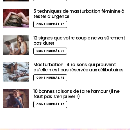
5 techniques de masturbation féminine à
tester d’urgence
CONTINUER À LIRE
12 signes que votre couple ne va sûrement
pas durer
CONTINUER À LIRE
Masturbation : 4 raisons qui prouvent
qu’elle n’est pas réservée aux célibataires
CONTINUER À LIRE
10 bonnes raisons de faire l’amour (il ne
faut pas s’en priver !)
CONTINUER À LIRE