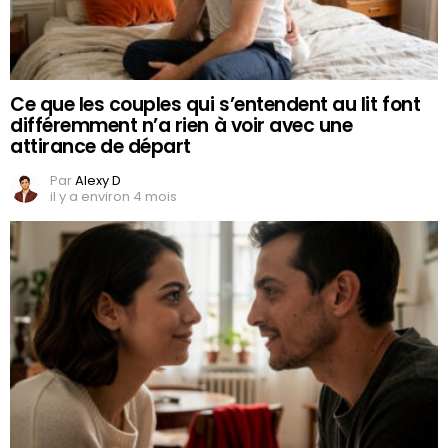
Ce que les couples qui s’entendent au lit font
différemment n’a rien à voir avec une
attirance de départ
Par
Alexy D
il y a environ 4 mois