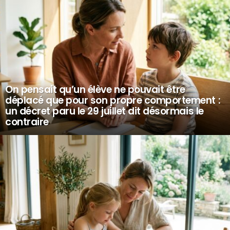
On pensait qu’un élève ne pouvait être
déplacé que pour son propre comportement :
un décret paru le 29 juillet dit désormais le
contraire