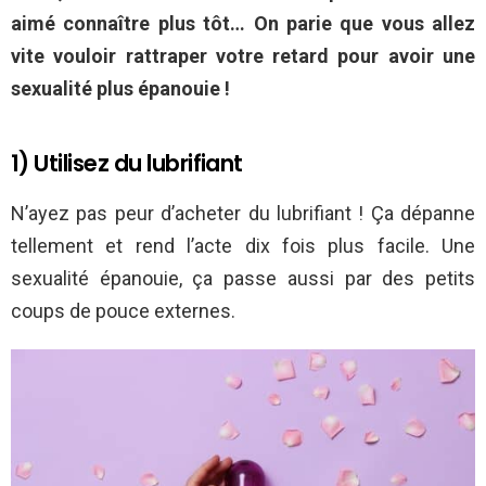
aimé connaître plus tôt… On parie que vous allez
vite vouloir rattraper votre retard pour avoir une
sexualité plus épanouie !
1) Utilisez du lubrifiant
N’ayez pas peur d’acheter du lubrifiant ! Ça dépanne
tellement et rend l’acte dix fois plus facile. Une
sexualité épanouie, ça passe aussi par des petits
coups de pouce externes.