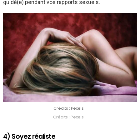
guidé(e) pendant vos rapports sexuels.
Crédits : Pexels
Crédits : Pexels
4) Soyez réaliste