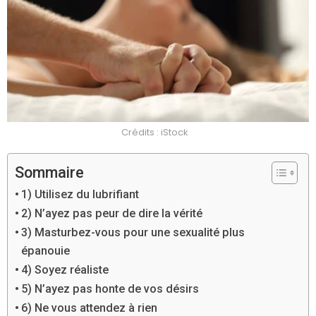
Crédits : iStock
Sommaire
1) Utilisez du lubrifiant
2) N’ayez pas peur de dire la vérité
3) Masturbez-vous pour une sexualité plus
épanouie
4) Soyez réaliste
5) N’ayez pas honte de vos désirs
6) Ne vous attendez à rien