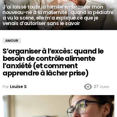
J’ai laissé toute la famille embrasser mon
nouveau-né à la maternité : quand la pédiatre
a vu la scène, elle m’a expliqué ce que je
venais d’autoriser sans le savoir
AMOUR
S’organiser à l’excès : quand le
besoin de contrôle alimente
l’anxiété (et comment
apprendre à lâcher prise)
Par
Louise S
27
Vues