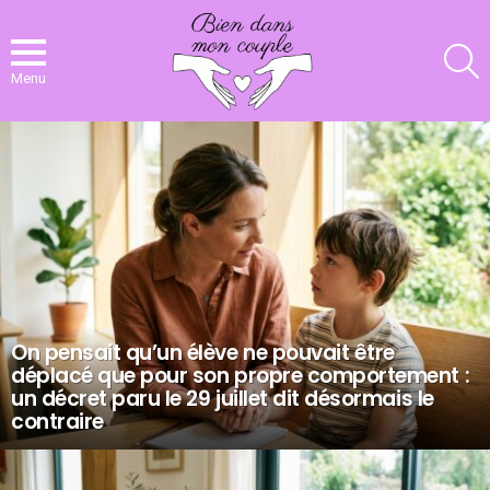
R
Menu
NOS
DERNIERS
ARTICLES
On pensait qu’un élève ne pouvait être
déplacé que pour son propre comportement :
un décret paru le 29 juillet dit désormais le
contraire