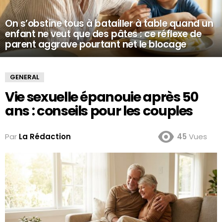
On s’obstine tous à batailler à table quand un
enfant ne veut que des pâtes : ce réflexe de
parent aggrave pourtant net le blocage
GENERAL
Vie sexuelle épanouie après 50
ans : conseils pour les couples
Par
La Rédaction
45
Vues