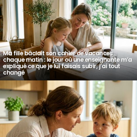
Ma fille bâclait son cahier de vacances
chaque matin : le jour où une enseignante m’a
expliqué ce que je lui faisais subir, j’ai tout
changé