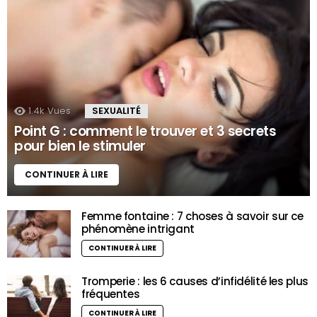
1.4k
Vues
SEXUALITÉ
Point G : comment le trouver et 3 secrets
pour bien le stimuler
CONTINUER À LIRE
Femme fontaine : 7 choses à savoir sur ce
phénomène intrigant
CONTINUER À LIRE
Tromperie : les 6 causes d’infidélité les plus
fréquentes
CONTINUER À LIRE