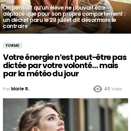
On pensait qu’un élève ne pouvait être
déplacé que pour son propre comportement :
un décret paru le 29 juillet dit désormais le
contraire
FORME
Votre énergie n’est peut-être pas
dictée par votre volonté… mais
par la météo du jour
Par
Marie R.
40
Vues