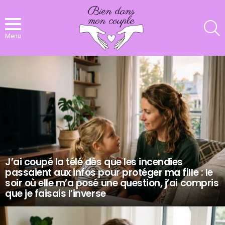
R
Menu
NOS
DERNIERS
ARTICLES
J’ai coupé la télé dès que les incendies
passaient aux infos pour protéger ma fille : le
soir où elle m’a posé une question, j’ai compris
que je faisais l’inverse