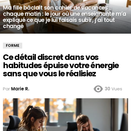
Ma fille bâclait son cahier de vacances
chaque matin : le jour où une enseignante m’a
expliqué ce que je lui faisais subir, j’ai tout
changé
FORME
Ce détail discret dans vos
habitudes épuise votre énergie
sans que vous le réalisiez
Par
Marie R.
30
Vues