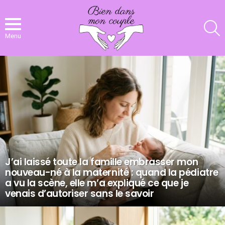
R
Menu
NOS
DERNIERS
ARTICLES
J’ai laissé toute la famille embrasser mon
nouveau-né à la maternité : quand la pédiatre
a vu la scène, elle m’a expliqué ce que je
venais d’autoriser sans le savoir