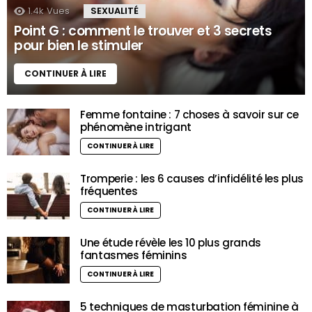
1.4k
Vues
SEXUALITÉ
Point G : comment le trouver et 3 secrets
pour bien le stimuler
CONTINUER À LIRE
Femme fontaine : 7 choses à savoir sur ce
phénomène intrigant
CONTINUER À LIRE
Tromperie : les 6 causes d’infidélité les plus
fréquentes
CONTINUER À LIRE
Une étude révèle les 10 plus grands
fantasmes féminins
CONTINUER À LIRE
5 techniques de masturbation féminine à