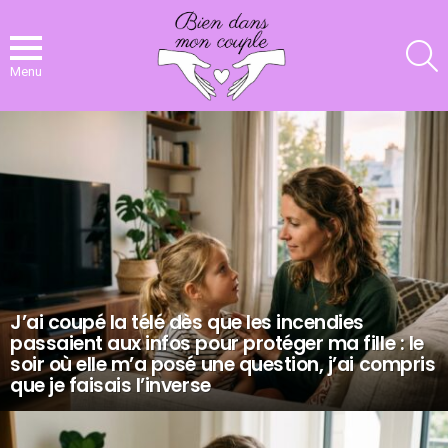
R
Menu
NOS
DERNIERS
ARTICLES
J’ai coupé la télé dès que les incendies
passaient aux infos pour protéger ma fille : le
soir où elle m’a posé une question, j’ai compris
que je faisais l’inverse