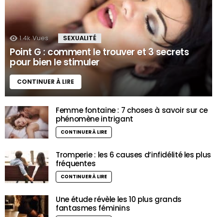
1.4k
Vues
SEXUALITÉ
Point G : comment le trouver et 3 secrets
pour bien le stimuler
CONTINUER À LIRE
Femme fontaine : 7 choses à savoir sur ce
phénomène intrigant
CONTINUER À LIRE
Tromperie : les 6 causes d’infidélité les plus
fréquentes
CONTINUER À LIRE
Une étude révèle les 10 plus grands
fantasmes féminins