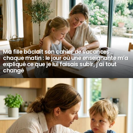
Ma fille bâclait son cahier de vacances
chaque matin : le jour où une enseignante m’a
expliqué ce que je lui faisais subir, j’ai tout
changé