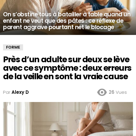
On s’obstine tous à batailler à table quand un
enfant ne veut que des pâtes : ce réflexe de
parent aggrave pourtant net le blocage
FORME
Près d’un adulte sur deux se lève
avec ce symptôme : deux erreurs
de la veille en sont la vraie cause
Par
Alexy D
26
Vues