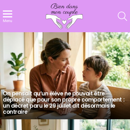
R
Menu
NOS
DERNIERS
ARTICLES
On pensait qu’un élève ne pouvait être
déplacé que pour son propre comportement :
un décret paru le 29 juillet dit désormais le
contraire