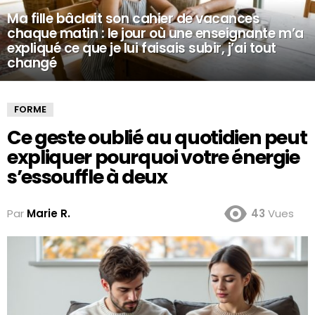
Ma fille bâclait son cahier de vacances
chaque matin : le jour où une enseignante m’a
expliqué ce que je lui faisais subir, j’ai tout
changé
FORME
Ce geste oublié au quotidien peut
expliquer pourquoi votre énergie
s’essouffle à deux
Par
Marie R.
43
Vues