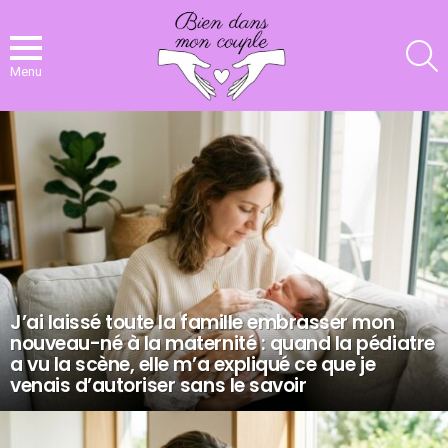
R
Menu
NOS
DERNIERS
ARTICLES
J’ai laissé toute la famille embrasser mon
nouveau-né à la maternité : quand la pédiatre
a vu la scène, elle m’a expliqué ce que je
venais d’autoriser sans le savoir